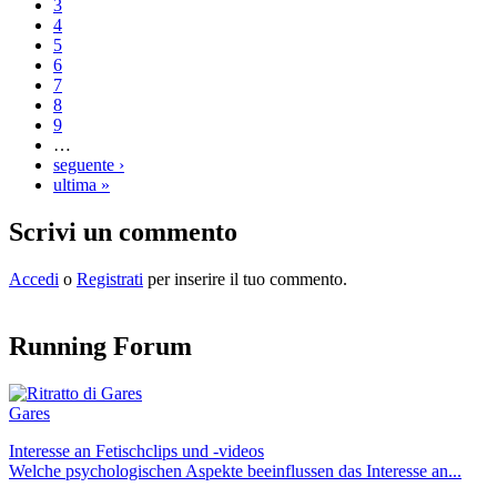
3
4
5
6
7
8
9
…
seguente ›
ultima »
Scrivi un commento
Accedi
o
Registrati
per inserire il tuo commento.
Running Forum
Gares
Interesse an Fetischclips und -videos
Welche psychologischen Aspekte beeinflussen das Interesse an...