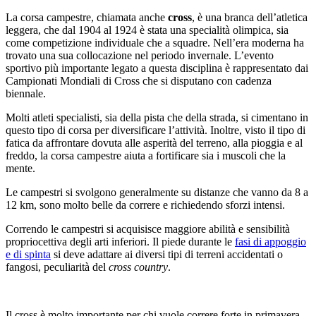
La corsa campestre, chiamata anche
cross
, è una branca dell’atletica
leggera, che dal 1904 al 1924 è stata una specialità olimpica, sia
come competizione individuale che a squadre. Nell’era moderna ha
trovato una sua collocazione nel periodo invernale. L’evento
sportivo più importante legato a questa disciplina è rappresentato dai
Campionati Mondiali di Cross che si disputano con cadenza
biennale.
Molti atleti specialisti, sia della pista che della strada, si cimentano in
questo tipo di corsa per diversificare l’attività. Inoltre, visto il tipo di
fatica da affrontare dovuta alle asperità del terreno, alla pioggia e al
freddo, la corsa campestre aiuta a fortificare sia i muscoli che la
mente.
Le campestri si svolgono generalmente su distanze che vanno da 8 a
12 km, sono molto belle da correre e richiedendo sforzi intensi.
Correndo le campestri si acquisisce maggiore abilità e sensibilità
propriocettiva degli arti inferiori. Il piede durante le
fasi di appoggio
e di spinta
si deve adattare ai diversi tipi di terreni accidentati o
fangosi, peculiarità del
cross country
.
Il cross è molto importante per chi vuole correre forte in primavera.