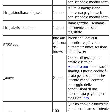
con schede o moduli form
Aiuta la navigazione
Drupal.toolbar.collapsed
1 anno
attraverso pagine web
con schede o moduli form
Immagazzina username
Drupal.visitor.name
1 anno
dell'utente che si è
registrato
fino alla
Previene il doversi
chiusura
autenticare più volte
SESSxxx
del
durante un'unica sessione
browser
del browser
Cookie di terza parte
creato e letto da
Addthis.com
sito di social
sharing. Questo cookie è
usato per assicurare che
_atuvc
2 anni
l'utente veda il corretto
conteggio delle
condivisioni di una
determinata pagina, per
maggiori
info
.
Questo cookie è utilizzato
per determinare se l'utente
100