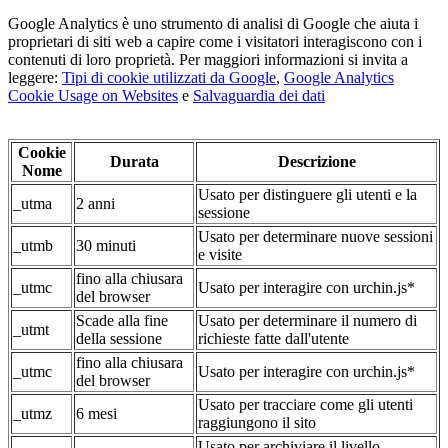
Google Analytics è uno strumento di analisi di Google che aiuta i
proprietari di siti web a capire come i visitatori interagiscono con i
contenuti di loro proprietà. Per maggiori informazioni si invita a
leggere:
Tipi di cookie utilizzati da Google
,
Google Analytics
Cookie Usage on Websites
e
Salvaguardia dei dati
Cookie
Durata
Descrizione
Nome
Usato per distinguere gli utenti e la
_utma
2 anni
sessione
Usato per determinare nuove sessioni
_utmb
30 minuti
e visite
fino alla chiusara
_utmc
Usato per interagire con urchin.js*
del browser
Scade alla fine
Usato per determinare il numero di
_utmt
della sessione
richieste fatte dall'utente
fino alla chiusara
_utmc
Usato per interagire con urchin.js*
del browser
Usato per tracciare come gli utenti
_utmz
6 mesi
raggiungono il sito
Usato per archiviare il livello-