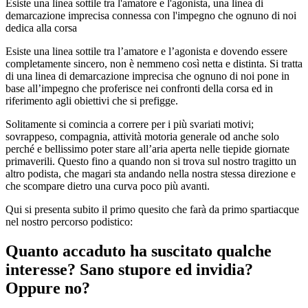
Esiste una linea sottile tra l'amatore e l'agonista, una linea di
demarcazione imprecisa connessa con l'impegno che ognuno di noi
dedica alla corsa
Esiste una linea sottile tra l’amatore e l’agonista e dovendo essere
completamente sincero, non è nemmeno così netta e distinta. Si tratta
di una linea di demarcazione imprecisa che ognuno di noi pone in
base all’impegno che proferisce nei confronti della corsa ed in
riferimento agli obiettivi che si prefigge.
Solitamente si comincia a correre per i più svariati motivi;
sovrappeso, compagnia, attività motoria generale od anche solo
perché e bellissimo poter stare all’aria aperta nelle tiepide giornate
primaverili. Questo fino a quando non si trova sul nostro tragitto un
altro podista, che magari sta andando nella nostra stessa direzione e
che scompare dietro una curva poco più avanti.
Qui si presenta subito il primo quesito che farà da primo spartiacque
nel nostro percorso podistico:
Quanto accaduto ha suscitato qualche
interesse? Sano stupore ed invidia?
Oppure no?