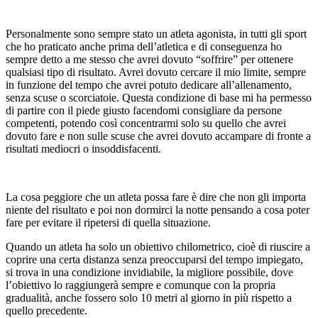
Personalmente sono sempre stato un atleta agonista, in tutti gli sport
che ho praticato anche prima dell’atletica e di conseguenza ho
sempre detto a me stesso che avrei dovuto “soffrire” per ottenere
qualsiasi tipo di risultato. Avrei dovuto cercare il mio limite, sempre
in funzione del tempo che avrei potuto dedicare all’allenamento,
senza scuse o scorciatoie. Questa condizione di base mi ha permesso
di partire con il piede giusto facendomi consigliare da persone
competenti, potendo così concentrarmi solo su quello che avrei
dovuto fare e non sulle scuse che avrei dovuto accampare di fronte a
risultati mediocri o insoddisfacenti.
La cosa peggiore che un atleta possa fare è dire che non gli importa
niente del risultato e poi non dormirci la notte pensando a cosa poter
fare per evitare il ripetersi di quella situazione.
Quando un atleta ha solo un obiettivo chilometrico, cioè di riuscire a
coprire una certa distanza senza preoccuparsi del tempo impiegato,
si trova in una condizione invidiabile, la migliore possibile, dove
l’obiettivo lo raggiungerà sempre e comunque con la propria
gradualità, anche fossero solo 10 metri al giorno in più rispetto a
quello precedente.