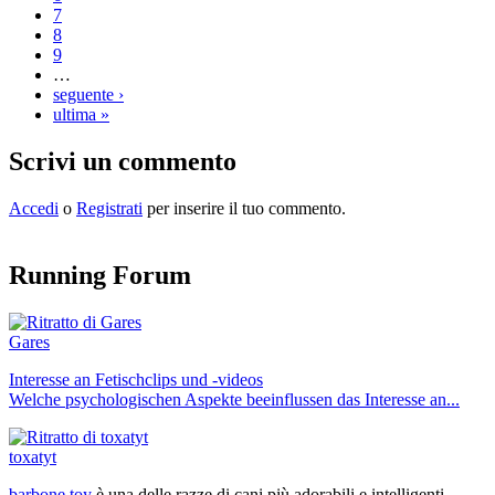
7
8
9
…
seguente ›
ultima »
Scrivi un commento
Accedi
o
Registrati
per inserire il tuo commento.
Running Forum
Gares
Interesse an Fetischclips und -videos
Welche psychologischen Aspekte beeinflussen das Interesse an...
toxatyt
barbone toy
è una delle razze di cani più adorabili e intelligenti...