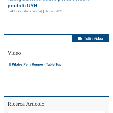
prodotti UYN
[field_giornalista_nome] | 02 Giu 2021
Tutti i Video
Video
Il Pilates Per i Runner - Table Top
Il P
Ricerca Articolo