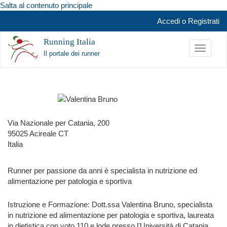
Salta al contenuto principale
Accedi
o
Registrati
Running Italia
Toggle
Il portale dei runner
navigati
Via Nazionale per Catania, 200
95025
Acireale
CT
Italia
Runner per passione da anni è specialista in nutrizione ed
alimentazione per patologia e sportiva
Istruzione e Formazione:
Dott.ssa Valentina Bruno, specialista
in nutrizione ed alimentazione per patologia e sportiva, laureata
in dietistica con voto 110 e lode presso l'Università di Catania,