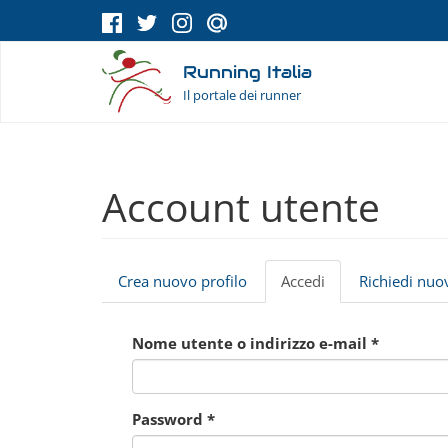
Salta al contenuto principale
Running Italia
Il portale dei runner
Account utente
Crea nuovo profilo
Accedi
(scheda
Richiedi nu
Schede primarie
attiva)
Nome utente o indirizzo e-mail
*
Password
*