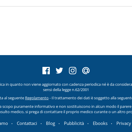
ica in quanto non viene aggiornato con cadenza periodica né è da considera
sensi della legge n.62/2001
etta al seguente
Regolamento
- Il trattamento dei dati è soggetto alla seguen
 a scopo puramente informativo e non sostituiscono in alcun modo il parere d
nsulto medico, si prega di contattare il proprio medico curante o un altro pro
iamo
Contattaci
Blog
Pubblicità
Ebooks
Privacy